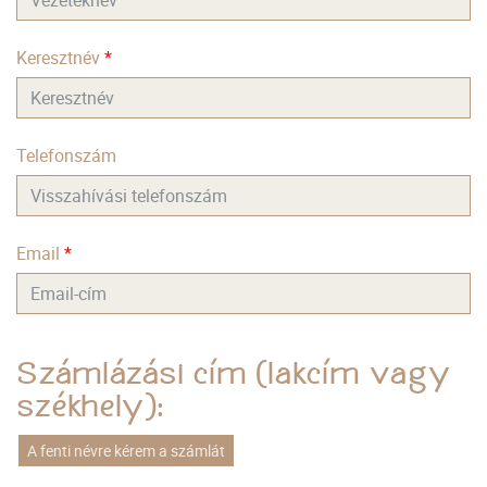
Keresztnév
*
Telefonszám
Email
*
Számlázási cím (lakcím vagy
székhely):
A fenti névre kérem a számlát