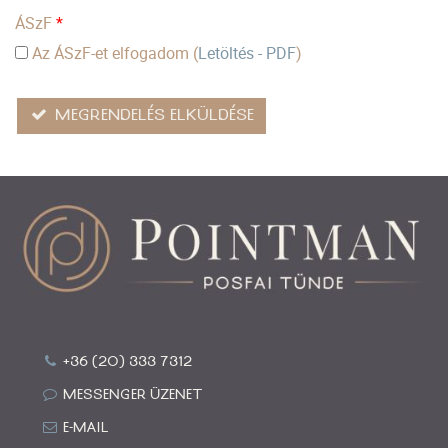
ÁSzF
*
Az ÁSzF-et elfogadom (
Letöltés - PDF
)
MEGRENDELÉS ELKÜLDÉSE
+36 (20) 333 7312
MESSENGER ÜZENET
E-MAIL